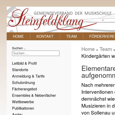
HOME
KONTAKT
TEAM
FÖRDERVERE
Home
Team
Suchen ...
Kindergärten 
Leitbild & Profil
Elementare
Standorte
aufgenom
Anmeldung & Tarife
Schulordnung
Nach mehreren
Fächerangebot
Interventionen 
Ensembles & Nebenfächer
demnächst wie
Wettbewerbe
Musizieren in 
Publikationen
von Sollenau u
Archiv