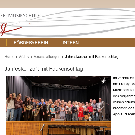
FÖRDERVEREIN
INTERN
Home
Archiv
Veranstaltungen
Jahreskonzert mit Paukenschlag
Jahreskonzert mit Paukenschlag
Im vertraute
am Freitag, 
Musikschulen
des Vorjahre
verschiedens
brachten das
Applaudiere