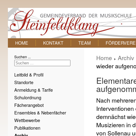
HOME
KONTAKT
TEAM
FÖRDERVERE
Home
Archiv
Suchen ...
wieder aufge
Leitbild & Profil
Elementare
Standorte
aufgenom
Anmeldung & Tarife
Schulordnung
Nach mehreren
Fächerangebot
Interventionen 
Ensembles & Nebenfächer
demnächst wie
Wettbewerbe
Musizieren in 
Publikationen
von Sollenau u
Archiv