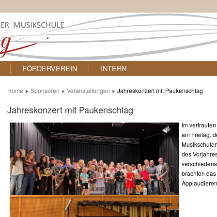
FÖRDERVEREIN
INTERN
Home
Sponsoren
Veranstaltungen
Jahreskonzert mit Paukenschlag
Jahreskonzert mit Paukenschlag
Im vertraute
am Freitag, 
Musikschulen
des Vorjahre
verschiedens
brachten das
Applaudiere