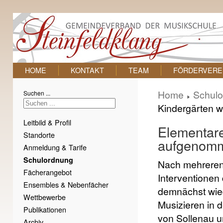
HOME
KONTAKT
TEAM
FÖRDERVERE
Home
Schul
Suchen ...
Kindergärten 
Leitbild & Profil
Elementare
Standorte
aufgenom
Anmeldung & Tarife
Schulordnung
Nach mehreren
Fächerangebot
Interventionen 
Ensembles & Nebenfächer
demnächst wie
Wettbewerbe
Musizieren in 
Publikationen
von Sollenau u
Archiv