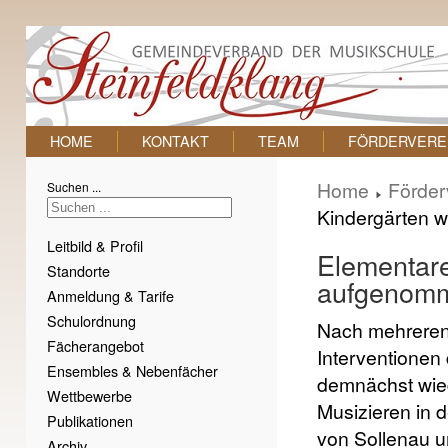
HOME
KONTAKT
TEAM
FÖRDERVERE
Home
Förder
Suchen ...
Kindergärten 
Leitbild & Profil
Elementare
Standorte
aufgenom
Anmeldung & Tarife
Schulordnung
Nach mehreren
Fächerangebot
Interventionen 
Ensembles & Nebenfächer
demnächst wie
Wettbewerbe
Musizieren in 
Publikationen
von Sollenau u
Archiv